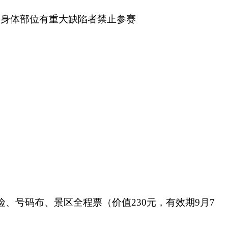
、身体部位有重大缺陷者禁止参赛
险
、
号码布、
景区全程票（
价值
230元，
有效期
9
月
7