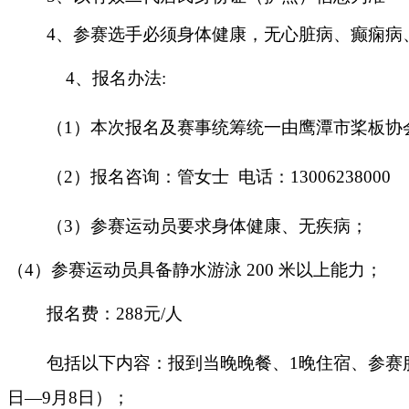
4、参赛选手必须身体健康，无心脏病、癫痫病
4、报名办法:
（
1
）
本次报名及赛事统筹统一由鹰潭市
桨板协
（
2）报名咨询：管女士 电话：13006238000
（
3）参赛运动员要求身体健康、无疾病；
（
4）参赛运动员具备静水游泳 200 米以上能力；
报名费：
288
元
/人
包括以下内容：报到当晚晚餐、
1晚住宿
、
参赛
日
—
9
月
8
日）；