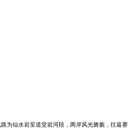
线路为仙水岩至道堂岩河段，两岸风光旖旎，往返赛