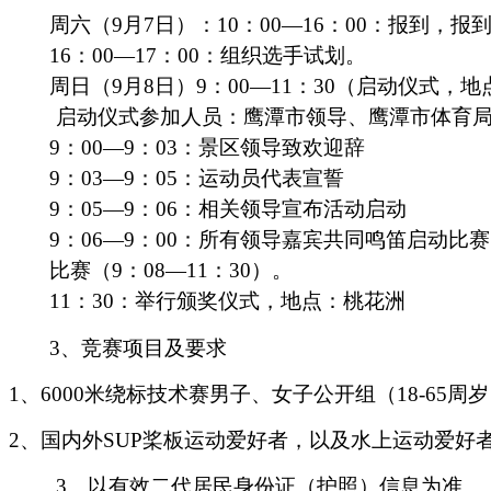
周六（
9月7日）：10：00—16：00：报到，
16：00—17：00：组织选手试划。
周日（
9月8日）9：00—11：30（启动仪式，
启动仪式参加人员：鹰潭市领导、鹰潭市体育
9：00—9：03：景区领导致欢迎辞
9：03—9：05：运动员代表宣誓
9：05—9：06：相关领导宣布活动启动
9：06—9：00：所有领导嘉宾共同鸣笛启动比赛
比赛（
9：08—11：30）。
11：30：举行颁奖仪式，地点：桃花洲
3、竞赛项目及要求
1、6000米绕标技术赛男子、女子公开组（18-65周
2、国内外SUP桨板运动爱好者，以及水上运动爱好
3、以有效二代居民身份证（护照）信息为准