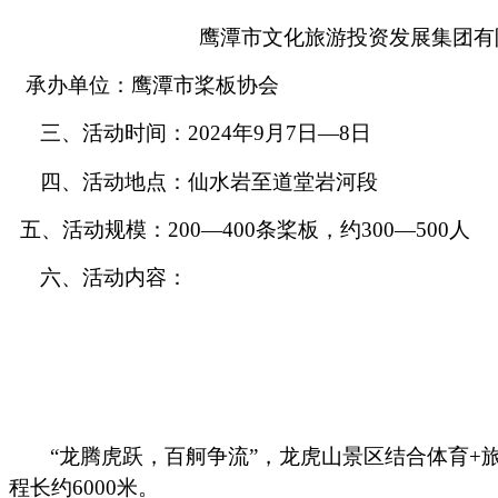
鹰潭市文化旅游投资发展集团有
承办单位：
鹰潭市桨板协会
三、活动时间
：
2024年9月7日—8日
四、活动地点：
仙水岩至道堂岩河段
五、活动规模
：
200—400条桨板，约300—500人
六、活动内容：
“龙腾虎跃，百舸争流”，龙虎山景区结合体育
程长约6000米。